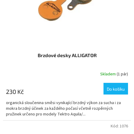
o
ů
d
u
k
t
ů
Brzdové desky ALLIGATOR
Skladem
(1 pár)
Do košíku
230 Kč
organická sloučenina směsi vynikající brzdný výkon za sucha i za
mokra brzdný účinek za každého počasí včetně rozpěrných
pružinek určeno pro modely Tektro Aquila/...
Kód:
1076