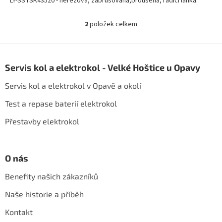
LY-SSTSK43520 - nerezová, zabrušovaná,broušená, řadící lanka.
2
položek celkem
O
v
l
Z
á
á
d
Servis kol a elektrokol - Velké Hoštice u Opavy
p
a
a
c
Servis kol a elektrokol v Opavě a okolí
t
í
í
p
Test a repase baterií elektrokol
r
Přestavby elektrokol
v
k
y
v
O nás
ý
p
Benefity našich zákazníků
i
s
Naše historie a příběh
u
Kontakt