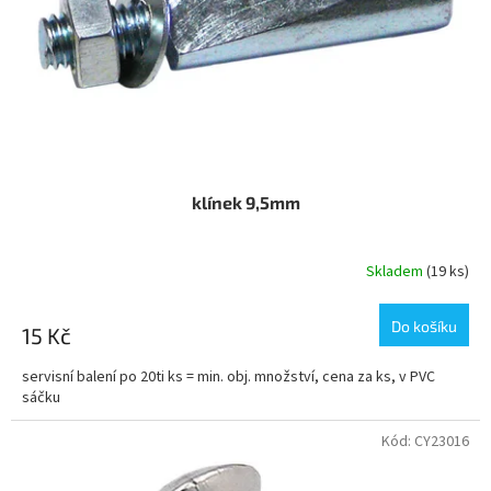
o
ů
d
u
k
t
ů
klínek 9,5mm
Skladem
(19 ks)
Do košíku
15 Kč
servisní balení po 20ti ks = min. obj. množství, cena za ks, v PVC
sáčku
Kód:
CY23016