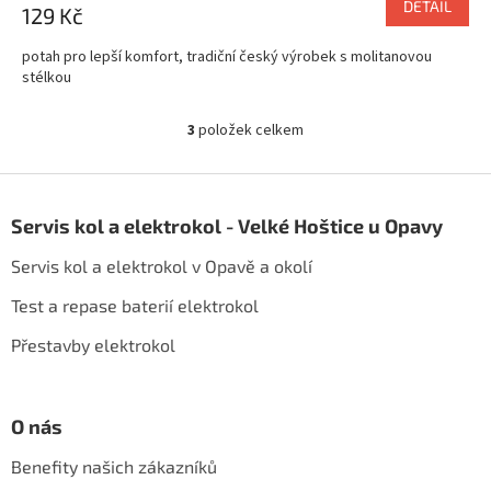
DETAIL
129 Kč
potah pro lepší komfort, tradiční český výrobek s molitanovou
stélkou
3
položek celkem
O
v
l
Z
á
á
d
Servis kol a elektrokol - Velké Hoštice u Opavy
p
a
a
c
Servis kol a elektrokol v Opavě a okolí
t
í
í
p
Test a repase baterií elektrokol
r
Přestavby elektrokol
v
k
y
v
O nás
ý
p
Benefity našich zákazníků
i