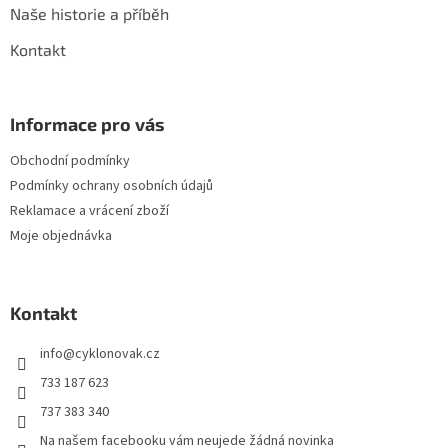
s
Naše historie a příběh
u
Kontakt
Informace pro vás
Obchodní podmínky
Podmínky ochrany osobních údajů
Reklamace a vrácení zboží
Moje objednávka
Kontakt
info
@
cyklonovak.cz
733 187 623
737 383 340
Na našem facebooku vám neujede žádná novinka