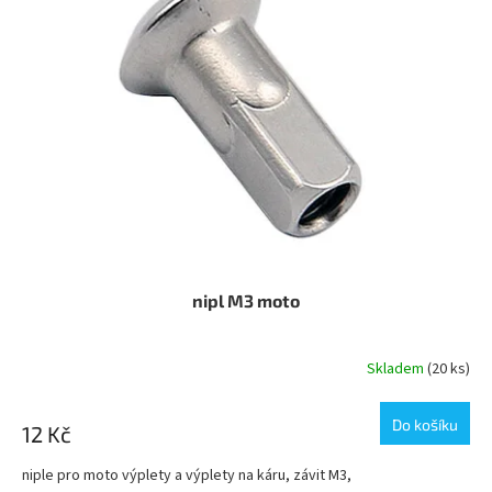
nipl M3 moto
Skladem
(20 ks)
Do košíku
12 Kč
niple pro moto výplety a výplety na káru, závit M3,