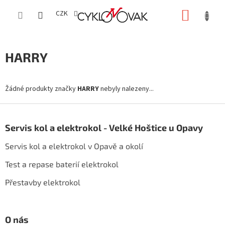
Přejít
NÁKUP
na
CZK
obsah
KOŠÍK
HARRY
Žádné produkty značky
HARRY
nebyly nalezeny...
Z
á
Servis kol a elektrokol - Velké Hoštice u Opavy
p
a
Servis kol a elektrokol v Opavě a okolí
t
í
Test a repase baterií elektrokol
Přestavby elektrokol
O nás