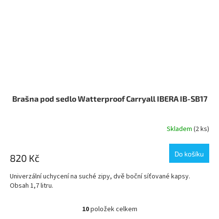
Brašna pod sedlo Watterproof Carryall IBERA IB-SB17
Skladem
(2 ks)
Do košíku
820 Kč
Univerzální uchycení na suché zipy, dvě boční síťované kapsy.
Obsah 1,7 litru.
10
položek celkem
O