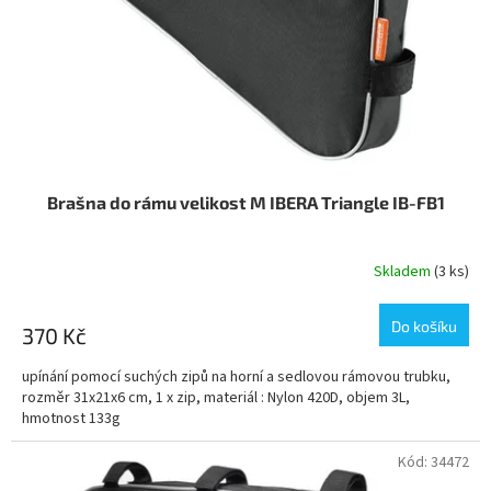
o
ů
d
u
k
t
ů
Brašna do rámu velikost M IBERA Triangle IB-FB1
Skladem
(3 ks)
Do košíku
370 Kč
upínání pomocí suchých zipů na horní a sedlovou rámovou trubku,
rozměr 31x21x6 cm, 1 x zip, materiál : Nylon 420D, objem 3L,
hmotnost 133g
Kód:
34472