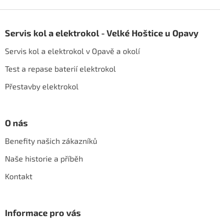
v
l
Z
á
á
d
Servis kol a elektrokol - Velké Hoštice u Opavy
p
a
a
c
Servis kol a elektrokol v Opavě a okolí
t
í
í
p
Test a repase baterií elektrokol
r
Přestavby elektrokol
v
k
y
v
O nás
ý
p
Benefity našich zákazníků
i
s
Naše historie a příběh
u
Kontakt
Informace pro vás