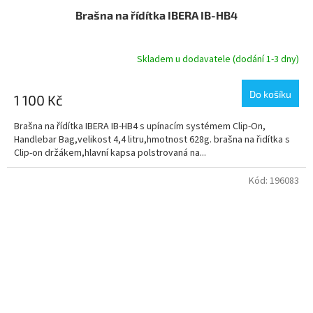
Brašna na řídítka IBERA IB-HB4
Skladem u dodavatele (dodání 1-3 dny)
Do košíku
1 100 Kč
Brašna na řídítka IBERA IB-HB4 s upínacím systémem Clip-On,
Handlebar Bag,velikost 4,4 litru,hmotnost 628g. brašna na řidítka s
Clip-on držákem,hlavní kapsa polstrovaná na...
Kód:
196083