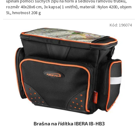
upínání pomocí suchých zipů na horní a sedlovou rámovou trubku,
rozměr 40x28x6 cm, 3x kapsa( 1 vnitřní), materiál : Nylon 420D, objem
5L, hmotnost 208 g
Kód:
196074
Brašna na řídítka IBERA IB-HB3