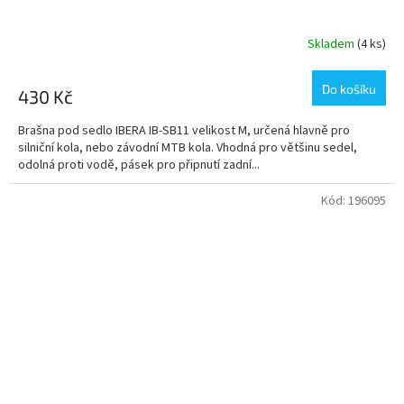
Skladem
(4 ks)
Do košíku
430 Kč
Brašna pod sedlo IBERA IB-SB11 velikost M, určená hlavně pro
silniční kola, nebo závodní MTB kola. Vhodná pro většinu sedel,
odolná proti vodě, pásek pro připnutí zadní...
Kód:
196095