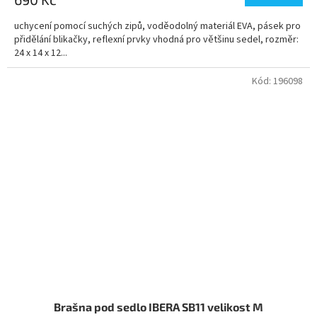
uchycení pomocí suchých zipů, voděodolný materiál EVA, pásek pro
přidělání blikačky, reflexní prvky vhodná pro většinu sedel, rozměr:
24 x 14 x 12...
Kód:
196098
Brašna pod sedlo IBERA SB11 velikost M