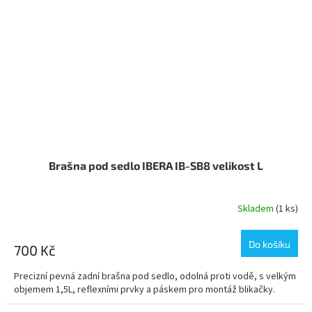
Brašna pod sedlo IBERA IB-SB8 velikost L
Skladem
(1 ks)
Do košíku
700 Kč
Precizní pevná zadní brašna pod sedlo, odolná proti vodě, s velkým
objemem 1,5L, reflexními prvky a páskem pro montáž blikačky.