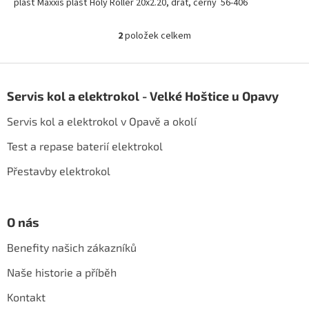
plášť Maxxis plášť Holy Roller 20x2.20, drát, černý 56-406
2
položek celkem
O
v
l
Z
á
á
d
Servis kol a elektrokol - Velké Hoštice u Opavy
p
a
a
c
Servis kol a elektrokol v Opavě a okolí
t
í
í
p
Test a repase baterií elektrokol
r
Přestavby elektrokol
v
k
y
v
O nás
ý
p
Benefity našich zákazníků
i
s
Naše historie a příběh
u
Kontakt