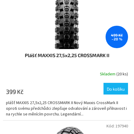
o
ů
d
u
k
t
ů
499 Kč
–20 %
Plášť MAXXIS 27,5x2,25 CROSSMARK II
Skladem
(20 ks)
Do košíku
399 Kč
plášť MAXXIS 27,5x2,25 CROSSMARK II Nový Maxxis CrossMark II
oproti svému předchůdci zlepšuje odvalování a zároveň přilnavost i
na rychle se měnícím povrchu. Legendární...
Kód:
197940