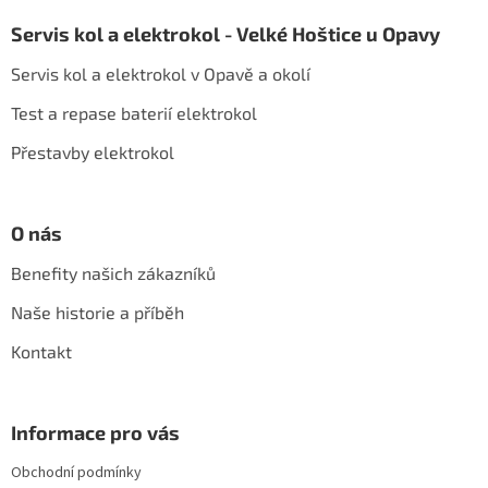
á
á
d
Servis kol a elektrokol - Velké Hoštice u Opavy
p
a
a
c
Servis kol a elektrokol v Opavě a okolí
t
í
í
p
Test a repase baterií elektrokol
r
Přestavby elektrokol
v
k
y
v
O nás
ý
p
Benefity našich zákazníků
i
s
Naše historie a příběh
u
Kontakt
Informace pro vás
Obchodní podmínky