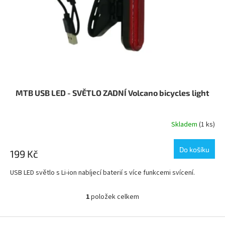
o
ů
d
u
k
t
ů
MTB USB LED - SVĚTLO ZADNÍ Volcano bicycles light
Skladem
(1 ks)
Do košíku
199 Kč
USB LED světlo s Li-ion nabíjecí baterií s více funkcemi svícení.
1
položek celkem
O
v
l
Z