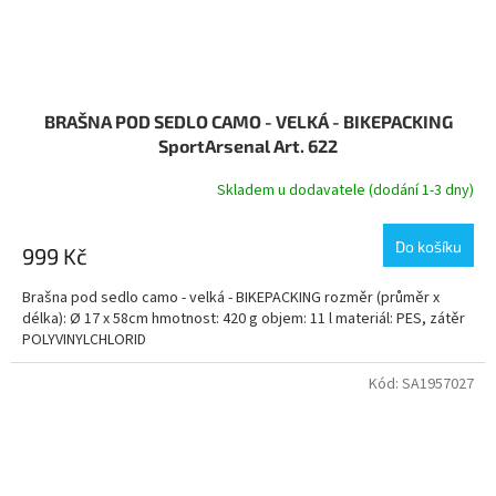
BRAŠNA POD SEDLO CAMO - VELKÁ - BIKEPACKING
SportArsenal Art. 622
Skladem u dodavatele (dodání 1-3 dny)
Do košíku
999 Kč
Brašna pod sedlo camo - velká - BIKEPACKING rozměr (průměr x
délka): Ø 17 x 58cm hmotnost: 420 g objem: 11 l materiál: PES, zátěr
POLYVINYLCHLORID
Kód:
SA1957027