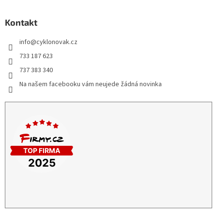
Kontakt
info
@
cyklonovak.cz
733 187 623
737 383 340
Na našem facebooku vám neujede žádná novinka