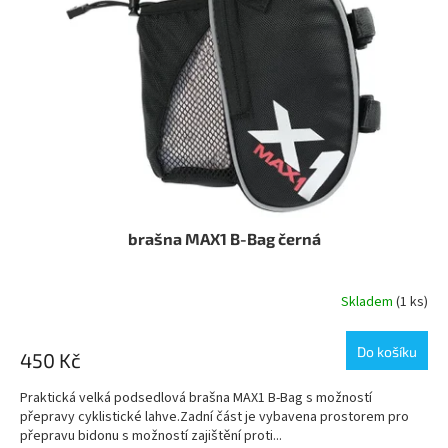
p
r
o
d
u
k
t
ů
brašna MAX1 B-Bag černá
Skladem
(1 ks)
Do košíku
450 Kč
Praktická velká podsedlová brašna MAX1 B-Bag s možností
přepravy cyklistické lahve.Zadní část je vybavena prostorem pro
přepravu bidonu s možností zajištění proti...