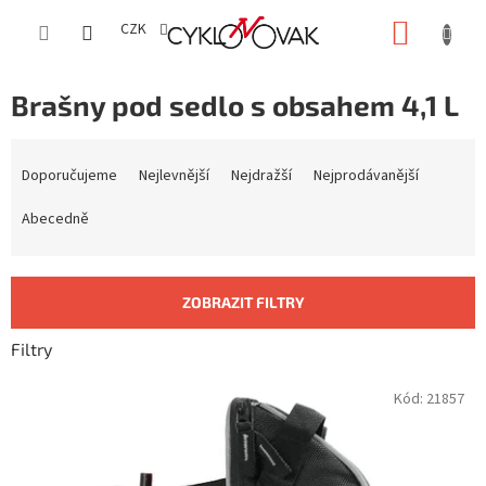
Přejít
NÁKUP
na
CZK
obsah
KOŠÍK
Brašny pod sedlo s obsahem 4,1 L
Ř
a
Doporučujeme
Nejlevnější
Nejdražší
Nejprodávanější
z
e
Abecedně
n
í
p
ZOBRAZIT FILTRY
r
o
Filtry
d
u
V
Kód:
21857
k
ý
t
p
ů
i
s