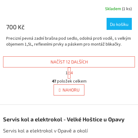
Skladem
(1 ks)
Do košíku
700 Kč
Precizní pevná zadní brašna pod sedlo, odolná proti vodě, s velkým
objemem 1,5L, reflexními prvky a páskem pro montáž blikačky.
NAČÍST 12 DALŠÍCH
S
1
4
t
O
r
47
položek celkem
v
á
l
NAHORU
n
á
k
d
o
v
Z
a
á
c
á
n
Servis kol a elektrokol - Velké Hoštice u Opavy
í
p
í
p
a
Servis kol a elektrokol v Opavě a okolí
r
t
v