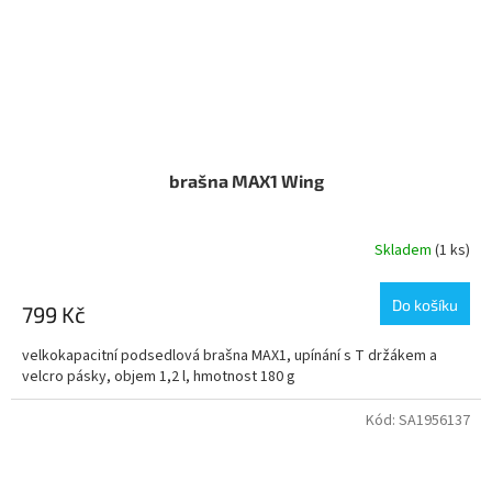
brašna MAX1 Wing
Skladem
(1 ks)
Do košíku
799 Kč
velkokapacitní podsedlová brašna MAX1, upínání s T držákem a
velcro pásky, objem 1,2 l, hmotnost 180 g
Kód:
SA1956137