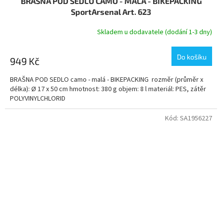
BRAŠNA POD SEDLO CAMO - MALÁ - BIKEPACKING
SportArsenal Art. 623
Skladem u dodavatele (dodání 1-3 dny)
Do košíku
949 Kč
BRAŠNA POD SEDLO camo - malá - BIKEPACKING rozměr (průměr x
délka): Ø 17 x 50 cm hmotnost: 380 g objem: 8 l materiál: PES, zátěr
POLYVINYLCHLORID
Kód:
SA1956227