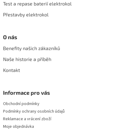
í
Test a repase baterií elektrokol
k
y
Přestavby elektrokol
v
ý
p
i
O nás
s
u
Benefity našich zákazníků
Naše historie a příběh
Kontakt
Informace pro vás
Obchodní podmínky
Podmínky ochrany osobních údajů
Reklamace a vrácení zboží
Moje objednávka